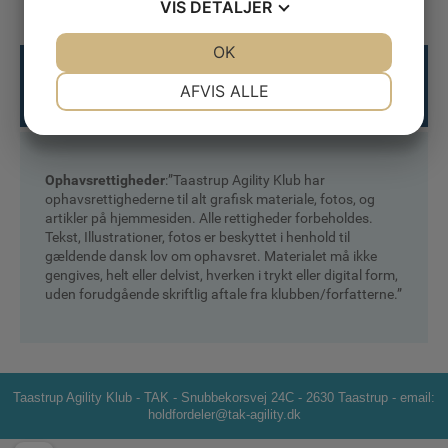
VIS
DETALJER
JA
NEJ
OK
JA
NEJ
NØDVENDIGE
PRÆFERENCER
AFVIS ALLE
JA
NEJ
JA
NEJ
MARKETING
STATISTIK
Ophavsrettigheder
:”Taastrup Agility Klub har
ophavsrettighederne til alt grafisk materiale, fotos, og
artikler på hjemmesiden. Alle rettigheder forbeholdes.
Tekst, Illustrationer, fotos er beskyttet i henhold til
gældende dansk lov om ophavsret. Materialet må ikke
gengives, helt eller delvist, hverken i trykt eller digital form,
uden forudgående skriftlig aftale fra klubben/forfatterne.”
Taastrup Agility Klub - TAK - Snubbekorsvej 24C - 2630 Taastrup - email:
holdfordeler@tak-agility.dk