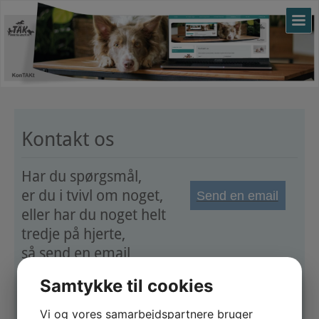
Kontakt os
Har du spørgsmål,
er du i tvivl om noget,
Send en email
eller har du noget helt
tredje på hjerte,
så send en email
nedenfor, så hører du
Samtykke til cookies
fra os.
Vi og vores samarbejdspartnere bruger