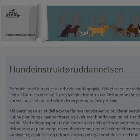
Hundeinstruktøruddannelsen
Formålet med kurset er at arbejde pædagogisk, didaktisk og metod
instruktørrollen som agility og lydighedsinstruktør. Deltagerne får,
kurset, udviklet og forbedret deres pædagogiske praksis.
Målsætningen er, at deltagerne får nye redskaber og revideret beståe
kunne planlægge, gennemfører og evaluerer hundetræning på en ti
måde. Med udgangspunkt i målsætning og deltagerforudsætninger,
deltagerne at planlægge, niveaubestemme, undervisningsdifferencer
analyserer, evaluerer og udfører undervisning i forbindelse med hu