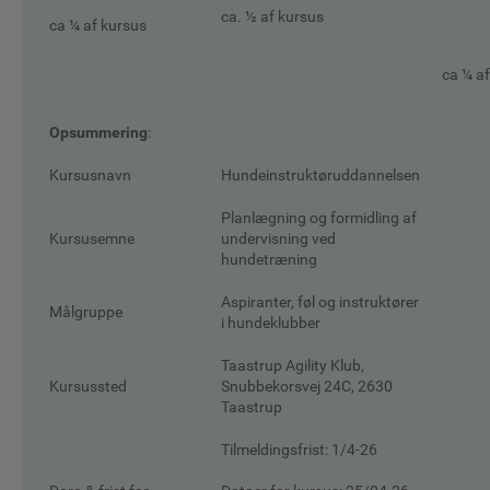
ca. ½ af kursus
ca ¼ af kursus
ca ¼ a
Opsummering
:
Kursusnavn
Hundeinstruktøruddannelsen
Planlægning og formidling af
Kursusemne
undervisning ved
hundetræning
Aspiranter, føl og instruktører
Målgruppe
i hundeklubber
Taastrup Agility Klub,
Kursussted
Snubbekorsvej 24C, 2630
Taastrup
Tilmeldingsfrist: 1/4-26