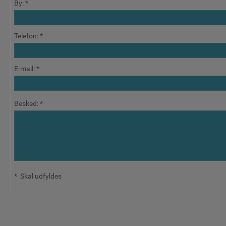
By
:
Telefon
:
E-mail
:
Besked
:
*
Skal udfyldes