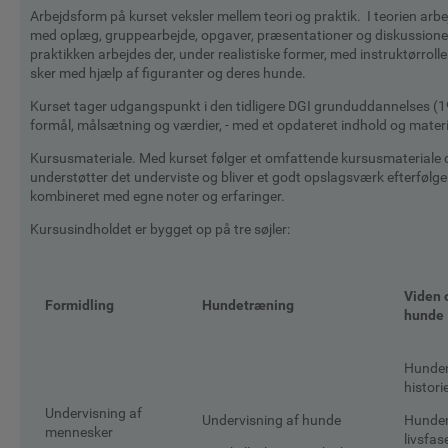
Arbejdsform på kurset veksler mellem teori og praktik. I teorien arbe
med oplæg, gruppearbejde, opgaver, præsentationer og diskussioner
praktikken arbejdes der, under realistiske former, med instruktørrolle
sker med hjælp af figuranter og deres hunde.
Kurset tager udgangspunkt i den tidligere DGI grunduddannelses (
formål, målsætning og værdier, - med et opdateret indhold og materi
Kursusmateriale. Med kurset følger et omfattende kursusmateriale 
understøtter det underviste og bliver et godt opslagsværk efterfølg
kombineret med egne noter og erfaringer.
Kursusindholdet er bygget op på tre søjler:
Viden
Formidling
Hundetræning
hunde
Hunde
histori
Undervisning af
Undervisning af hunde
Hunde
mennesker
livsfas