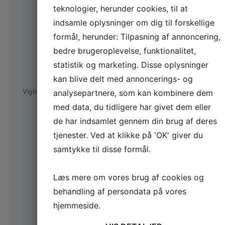
meddeles før hver dag).
teknologier, herunder cookies, til at
indsamle oplysninger om dig til forskellige
· Kurset er ikke med egen
hund (Der bruges figuranter
formål, herunder: Tilpasning af annoncering,
med hunde til praktik).
bedre brugeroplevelse, funktionalitet,
· Det er ikke et
statistik og marketing. Disse oplysninger
internatkursus, - deltagerne
kan blive delt med annoncerings- og
møder og tager hjem samme
dag.
Vigtigt:
analysepartnere, som kan kombinere dem
· Kurset er inklusiv materialer
med data, du tidligere har givet dem eller
og forplejning (dog undtaget
de har indsamlet gennem din brug af deres
drikkevare, - kan købes)
tjenester. Ved at klikke på 'OK' giver du
· Tilmelding til kurset er
samtykke til disse formål.
bindende.
· Tilmeldingen gælder kun for
én og samme person.
Læs mere om vores brug af cookies og
behandling af persondata på vores
· Ved afslutningen udstedes
kursusbevis ved aktiv
hjemmeside.
gennemførelse af min. 6/7,
max en fraværsdag +