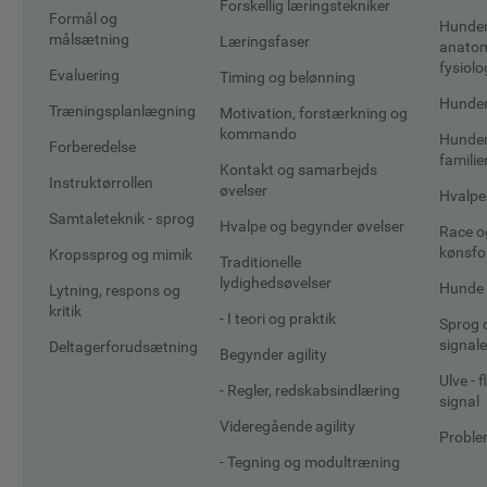
Forskellig læringstekniker
Formål og
Hunde
målsætning
Læringsfaser
anatom
fysiolo
Evaluering
Timing og belønning
Hunde
Træningsplanlægning
Motivation, forstærkning og
kommando
Hunden
Forberedelse
familie
Kontakt og samarbejds
Instruktørrollen
øvelser
Hvalpe
Samtaleteknik - sprog
Hvalpe og begynder øvelser
Race o
kønsfo
Kropssprog og mimik
Traditionelle
lydighedsøvelser
Hunde
Lytning, respons og
kritik
- I teori og praktik
Sprog 
signale
Deltagerforudsætning
Begynder agility
Ulve - 
- Regler, redskabsindlæring
signal
Videregående agility
Probl
- Tegning og modultræning