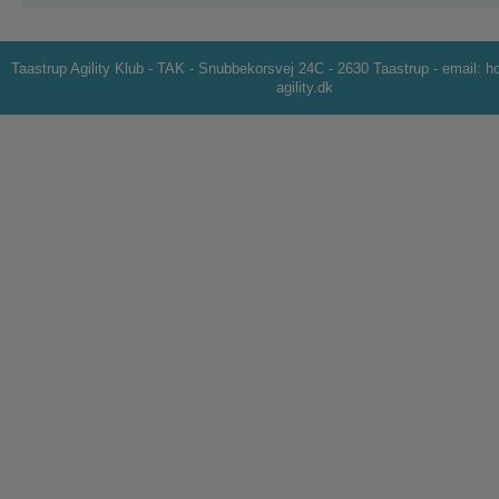
Taastrup Agility Klub - TAK - Snubbekorsvej 24C - 2630 Taastrup - email: h
agility.dk