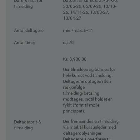
Daro & frist for
Datoer for kursus: 25/04-26,
tilmelding
30/05-26, 05/09-26, 10/10-
26, 14/11-26, 13/03-27,
10/04-27
Antal deltagere
min./max. 8-14
Antal timer
ca 70
Kr. 8.900,00
Der tilmeldes og betales for
hele kurset ved tilmelding.
Deltagerne optages i den
rækkefølge
tilmelding/betaling
modtages, indtil holdet er
fyldt (først til mølle
princippet).
Der fremsendes en tilmelding,
Deltagerpris &
via mail, til kursusleder med
tilmelding
deltageroplysninger.
Deltagerpris overføres til: