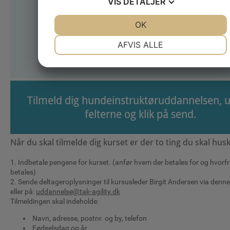
VIS
DETALJER
aflevering og godkendelse af
opgaver.
JA
NEJ
OK
JA
NEJ
NØDVENDIGE
PRÆFERENCER
AFVIS ALLE
JA
NEJ
JA
NEJ
MARKETING
STATISTIK
Tilmeld dig hundeinstruktøruddannelsen, u
felterne og klik på send.
Når du skal tilmelde dig kurset er der to ting du skal hus
1. Indbetale pengene for kurset. (anfør hvem der betales for og hvorfr
betales)
2. Sende deltageroplysninger til kursusleder Birgit Andersen via denn
eller på:
uddannelse@tak-agility.dk
Tilmeldingen skal indeholde:
Navn, adresse, postnr. og by, telefon
Fødselsdag og år