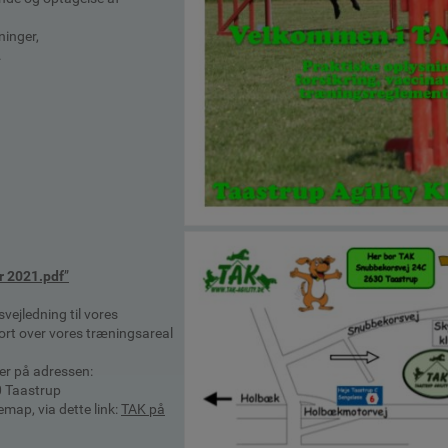
ninger,
.
r 2021.pdf
”
vejledning til vores
ort over vores træningsareal
er på adressen:
0 Taastrup
map, via dette link:
TAK på