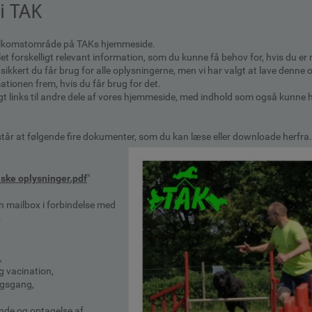
i TAK
 velkomstområde på TAKs hjemmeside.
et forskelligt relevant information, som du kunne få behov for, hvis du er 
sikkert du får brug for alle oplysningerne, men vi har valgt at lave denne o
ationen frem, hvis du får brug for det.
lagt links til andre dele af vores hjemmeside, med indhold som også kunne 
år at følgende fire dokumenter, som du kan læse eller downloade herfra.
ske oplysninger.pdf
"
n mailbox i forbindelse med
.
,
og vacination,
ngsgang,
unde og optagelse af