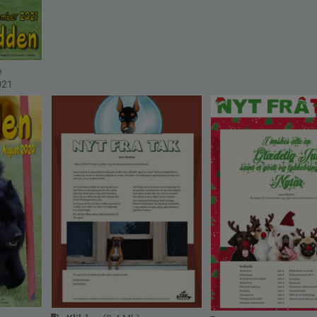
e
021