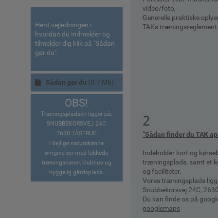
video/foto,
Generelle praktiske oplys
Hent vejledningen i
TAKs træningsreglement
hvordan du indmelder og
tilmelder dig klik på "Sådan
gør du"
Sådan gør du
(
0.7 Mb
)
OBS!
Træningspladsen ligger på:
2
SNUBBEKORSVEJ 24C
2630 TÅSTRUP
”
Sådan finder du TAK ap
I dejlige naturskønne
Indeholder kort og kørsels
omgivelser med lukkede
træningsplads, samt et k
træningsbaner, klubhus og
og faciliteter.
hyggelig gårdsplads.
Vores træningsplads ligg
Snubbekorsvej 24C, 263
Du kan finde os på google
googlemaps