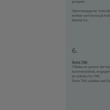
gruppen.
Hjemmeopgaver. Instrukti
øvelser som laves på hold
løbetid mv.
6.
Årets TAK
Tildeles en person der har 
kammeratskab, engageme
en indsats for TAK.
Årets TAK uddeles ved G