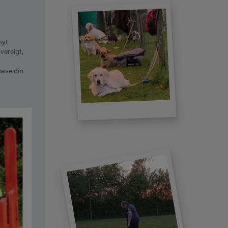
nyt
versigt,
have din