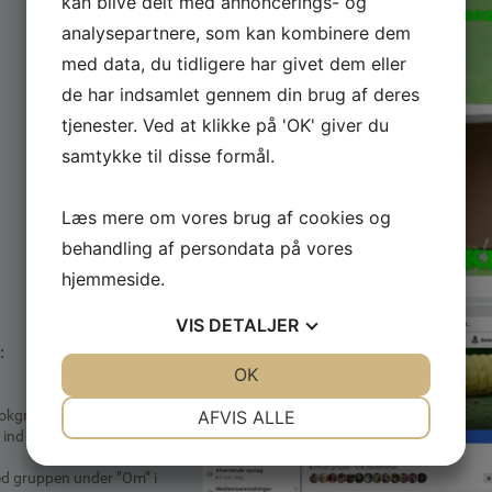
kan blive delt med annoncerings- og
analysepartnere, som kan kombinere dem
med data, du tidligere har givet dem eller
de har indsamlet gennem din brug af deres
tjenester. Ved at klikke på 'OK' giver du
samtykke til disse formål.
Læs mere om vores brug af cookies og
behandling af persondata på vores
hjemmeside.
VIS
DETALJER
:
JA
NEJ
OK
JA
NEJ
NØDVENDIGE
PRÆFERENCER
AFVIS ALLE
ookgruppe for klubbens
nd i gruppen hvis du er
JA
NEJ
JA
NEJ
ed gruppen under ”Om” i
MARKETING
STATISTIK