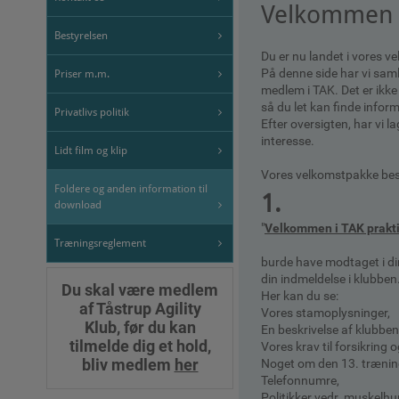
Velkommen 
Bestyrelsen
Du er nu landet i vores
På denne side har vi saml
Priser m.m.
medlem i TAK. Det er ikke 
så du let kan finde inform
Privatlivs politik
Efter oversigten, har vi 
interesse.
Lidt film og klip
Vores velkomstpakke best
Foldere og anden information til
1.
download
"
Velkommen i TAK prakti
Træningsreglement
burde have modtaget i di
din indmeldelse i klubben
Du skal være medlem
Her kan du se:
af Tåstrup Agility
Vores stamoplysninger,
Klub, før du kan
En beskrivelse af klubben
tilmelde dig et hold,
Vores krav til forsikring 
bliv medlem
her
Noget om den 13. træni
Telefonnumre,
Politikker vedr. muskelh